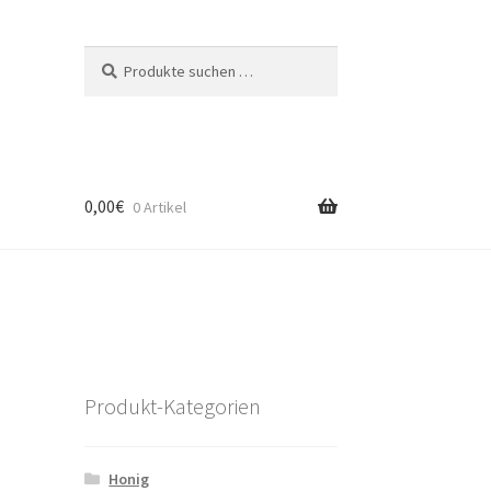
Suche
Suchen
nach:
0,00
€
0 Artikel
Produkt-Kategorien
Honig