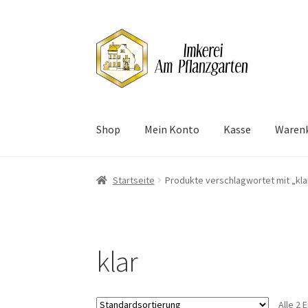
Zur
Zum
Navigation
Inhalt
springen
springen
Shop
Mein Konto
Kasse
Waren
Start
Datenschutzerklärung
Impressum
Kass
Startseite
Produkte verschlagwortet mit „kla
klar
Alle 2