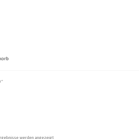
korb
e
Lieferung
Mein Konto
Warenkorb
r“
 Ergebnisse werden angezeigt