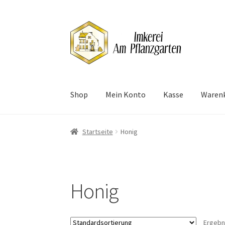
Zur
Zum
Navigation
Inhalt
springen
springen
Shop
Mein Konto
Kasse
Waren
Start
Datenschutzerklärung
Impressum
Kass
Startseite
Honig
Honig
Ergebn