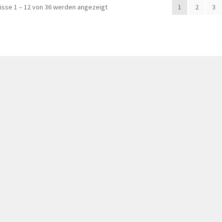
isse 1 – 12 von 36 werden angezeigt
1
2
3