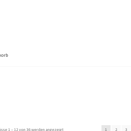
korb
e
Lieferung
Mein Konto
Warenkorb
isse 1 – 12 von 36 werden angezeigt
1
2
3