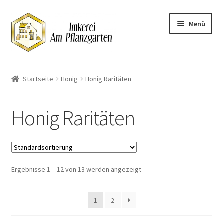
Zur
Zum
Menü
Navigation
Inhalt
springen
springen
Start
Startseite
Honig
Honig Raritäten
Datenschutzerklärung
Honig Raritäten
Impressum
Kasse
Ergebnisse 1 – 12 von 13 werden angezeigt
Lieferung
Mein Konto
1
2