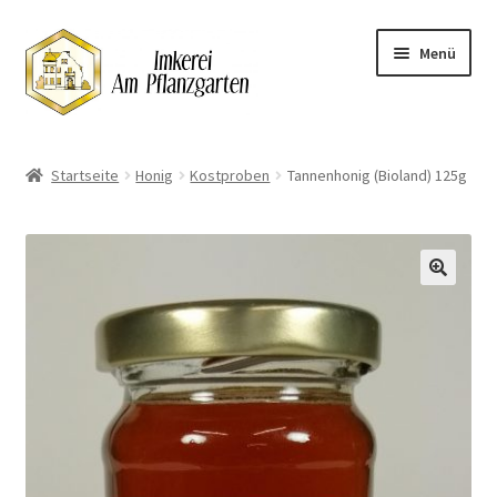
Zur
Zum
Menü
Navigation
Inhalt
springen
springen
Start
Startseite
Honig
Kostproben
Tannenhonig (Bioland) 125g
Datenschutzerklärung
Impressum
🔍
Kasse
Lieferung
Mein Konto