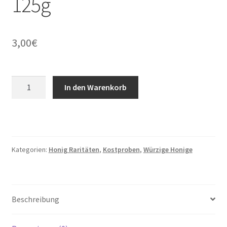
125g
3,00
€
Tannenhonig
In den Warenkorb
(Bioland)
125g
Menge
Kategorien:
Honig Raritäten
,
Kostproben
,
Würzige Honige
Beschreibung